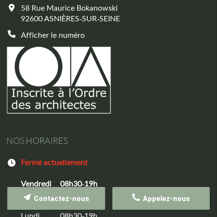
58 Rue Maurice Bokanowski
92600
ASNIÈRES-SUR-SEINE
Afficher le numéro
NOS HORAIRES
Fermé actuellement
Vendredi
08h30-19h
Samedi
Fermé
Contactez-nous
Appelez-nous
Dimanche
Fermé
Lundi
08h30-19h