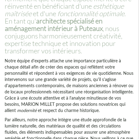
réinventé en bénéficiant d'une
esthétique
maîtrisée
et d'une
fonctionnalité optimale
.
En tant qu'
architecte spécialisé en
aménagement intérieur à Puteaux
, nous
conjuguons harmonieusement créativité,
expertise technique et innovation pour
transformer vos intérieurs.
Notre équipe d'experts attache une importance particulière à
chaque détail afin de créer des espaces qui reflètent votre
personnalité et répondent à vos exigences de vie quotidienne. Nous
intervenons sur une grande variété de projets, qu'il s'agisse
d'appartements contemporains, de maisons anciennes à rénover ou
de locaux professionnels nécessitant une réorganisation intelligente.
Grâce à une écoute attentive et à l'analyse minutieuse de vos
besoins, MARION MILLET propose des solutions novatrices qui
allient
modernité
et respect du charme historique.
Par ailleurs, notre approche intègre une étude approfondie de la
lumière naturelle, des matériaux de qualité et des circulations
fluides, des éléments indispensables pour assurer une atmosphère
agréable et fonctionnelle dans chaque pièce. Nous veillons à ce que