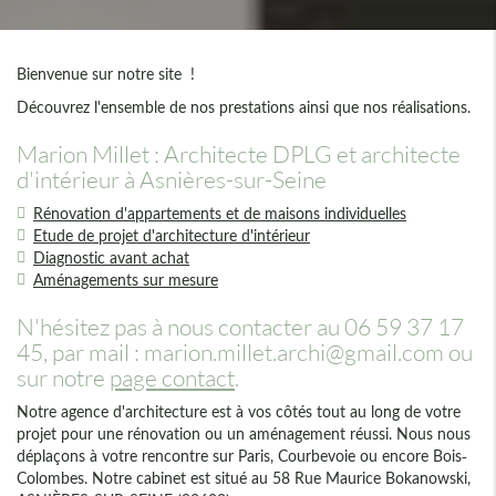
Bienvenue sur notre site !
Découvrez l'ensemble de nos prestations ainsi que nos réalisations.
Marion Millet : Architecte DPLG et architecte
d'intérieur à Asnières-sur-Seine
Rénovation d'appartements et de maisons individuelles
Etude de projet d'architecture d'intérieur
Diagnostic avant achat
Aménagements sur mesure
N'hésitez pas à nous contacter au 06 59 37 17
45, par mail : marion.millet.archi@gmail.com ou
sur notre
page contact
.
Notre agence d'architecture est à vos côtés tout au long de votre
projet pour une rénovation ou un aménagement réussi. Nous nous
déplaçons à votre rencontre sur Paris, Courbevoie ou encore Bois-
Colombes. Notre cabinet est situé au 58 Rue Maurice Bokanowski,