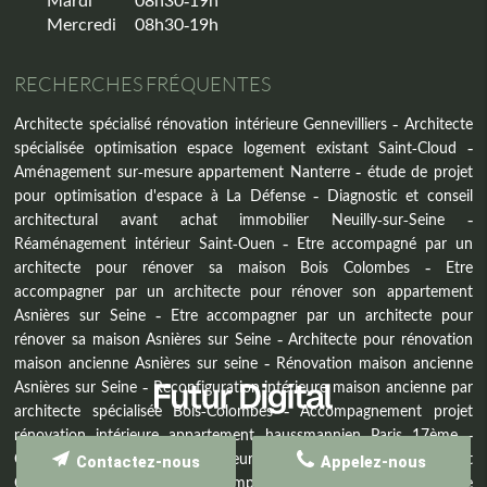
Mercredi
08h30-19h
RECHERCHES FRÉQUENTES
Architecte spécialisé rénovation intérieure Gennevilliers
Architecte
spécialisée optimisation espace logement existant Saint-Cloud
Aménagement sur-mesure appartement Nanterre
étude de projet
pour optimisation d'espace à La Défense
Diagnostic et conseil
architectural avant achat immobilier Neuilly-sur-Seine
Réaménagement intérieur Saint-Ouen
Etre accompagné par un
architecte pour rénover sa maison Bois Colombes
Etre
accompagner par un architecte pour rénover son appartement
Asnières sur Seine
Etre accompagner par un architecte pour
rénover sa maison Asnières sur Seine
Architecte pour rénovation
maison ancienne Asnières sur seine
Rénovation maison ancienne
Asnières sur Seine
Reconfiguration intérieure maison ancienne par
architecte spécialisée Bois-Colombes
Accompagnement projet
rénovation intérieure appartement haussmannien Paris 17ème
Conseil en aménagement intérieur avant rénovation appartement
Contactez-nous
Appelez-nous
Clichy
Architecte DPLG accompagnement rénovation intérieure